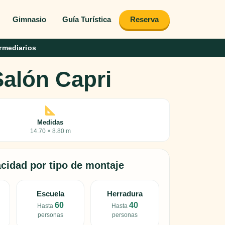
Gimnasio
Guía Turística
Reserva
rmediarios
Salón Capri
Medidas
14.70 × 8.80 m
cidad por tipo de montaje
Escuela
Herradura
60
40
Hasta
Hasta
personas
personas