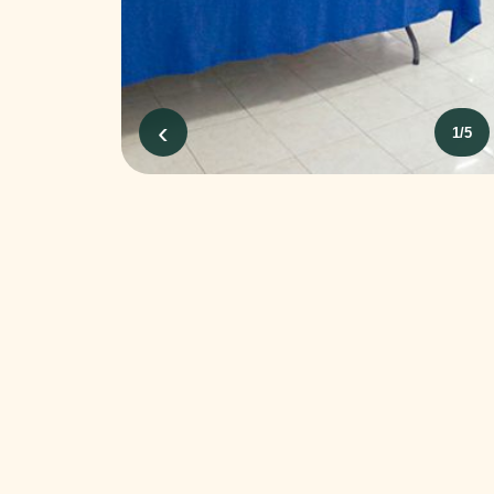
‹
1
/
5