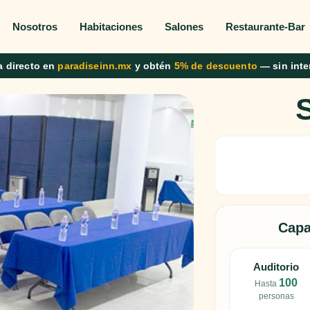
Nosotros
Habitaciones
Salones
Restaurante-Bar
 directo en
paradiseinn.mx
y obtén
5% de descuento
— sin inte
Capa
Auditorio
100
Hasta
personas